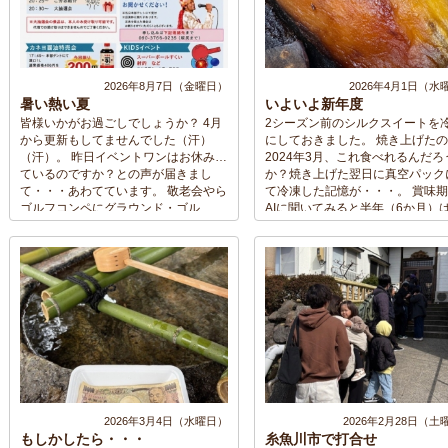
2026年8月7日（金曜日）
2026年4月1日（水
暑い熱い夏
いよいよ新年度
皆様いかがお過ごしでしょうか？ 4月
2シーズン前のシルクスイートを
から更新もしてませんでした（汗）
にしておきました。 焼き上げた
（汗）。 昨日イベントワンはお休みし
2024年3月、これ食べれるんだろ
ているのですか？との声が届きまし
か？焼き上げた翌日に真空パック
て・・・あわてています。 敬老会やら
て冷凍した記憶が・・・。 賞味
ゴルフコンペにグラウンド・ゴル
AIに聞いてみると半年（6か月）
フ・・・そして画像の夏祭りの件と次
夫との返事・・・んんんどうなん
から次へと追われてしまい、これに加
う？ って事でチャレンジしてみ
え「長田萬燈祭」のHP作成など忙しさ
然問題ありませんでした。いやも
と能力の無さで スッタモンダの日々で
したら焼き上げ時よりいいかも。
ございます。 8月11日を過ぎれば自分
も測ってみたら何と50度・・・
のペースで仕事に戻れるだろうと思い
うみたいな感じ。 口に入れてみ
ますが、暑さとイベントの熱さで七転
「まったりなめらか」本当に2年
八倒の毎日です。 こんな中、熊本では
よって感じなんです。こりゃイケ
地震が発生しテレビで流れる画像を見
と残りの8個も廃棄せず僕が食べ
ては2024年の能登地震がフラッシュ
にしました。 シルクスイートっ
バックしている状態です。 熊本の人た
なに美味しかったんやと改めて思
ちはこの暑い中、大変な思いをしてる
次第です。 今年は11月～12月に
2026年3月4日（水曜日）
2026年2月28日（土
だろうと・・・自分に何が出来るだろ
てシルクスイート 12月～3月は紅
もしかしたら・・・
糸魚川市で打合せ
うと自問自答しているところです。 ガ
か 並行して1月～3月は紅天使を