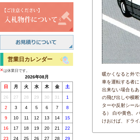
営業日カレンダー
×
は休業日です。
暖かくなると外で
2026年08月
車を運転する者に
日
月
火
水
木
金
土
出来ない場合もあ
26
27
28
29
30
31
1
の飛び出しや横断
ターや反射シール
2
3
4
5
6
7
8
る） 白や黄色、
9
10
11
12
13
14
15
けおけば、ドライ
16
17
18
19
20
21
22
23
24
25
26
27
28
29