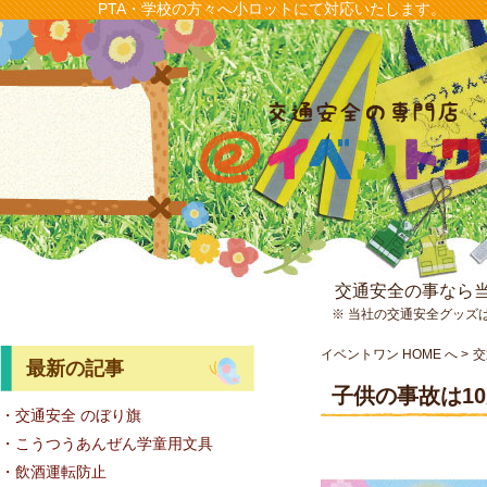
PTA・学校の方々へ小ロットにて対応いたします。
交通安全の事なら
※ 当社の交通安全グッズ
イベントワン HOME へ
交
最新の記事
子供の事故は1
・交通安全 のぼり旗
・こうつうあんぜん学童用文具
・飲酒運転防止