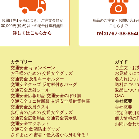
お届け先1ヶ所につき、ご注文金額が
商品のご注文・お問い合わ
30,000円(税抜)以上の場合は送料無料
こちらまで
詳しくはこちらから
tel:0767-38-854
カテゴリー
ガイド
交通安全 キャンペーン
ご注文・お
お子様のための 交通安全グッズ
お見積りに
交通安全 反射キーホルダー
名入れにつ
交通安全グッズ 反射材付きバッグ
送料につい
交通安全反射シール
返品につい
交通安全広報用品 交通安全のぼり旗
Q&A
交通安全ミニ横断幕 交通安全反射電柱幕
会社概要
交通安全反射タスキ
会社概要
歩行者のための 交通安全グッズ
特定商取引
交通安全広報用品 交通安全表示板
個人情報の
交通安全マグネット
お問い合わ
交通安全 飲酒防止グッズ
さすまた 不審者・侵入者から身を守る！