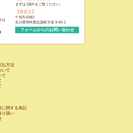
まずは Q&A をご覧ください。
【発送元】
〒925-0383
せは
石川県羽咋郡志賀町大笹 9-45-1
フォームからのお問い合わせ
0
支払方法
ついて
いて
て
て
法に関する表記
取り扱い
せ