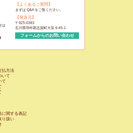
【よくあるご質問】
まずは Q&A をご覧ください。
【発送元】
〒925-0383
せは
石川県羽咋郡志賀町大笹 9-45-1
フォームからのお問い合わせ
0
支払方法
ついて
いて
て
て
法に関する表記
取り扱い
せ