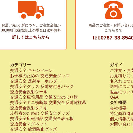
お届け先1ヶ所につき、ご注文金額が
商品のご注文・お問い合わ
30,000円(税抜)以上の場合は送料無料
こちらまで
詳しくはこちらから
tel:0767-38-854
カテゴリー
ガイド
交通安全 キャンペーン
ご注文・お
お子様のための 交通安全グッズ
お見積りに
交通安全 反射キーホルダー
名入れにつ
交通安全グッズ 反射材付きバッグ
送料につい
交通安全反射シール
返品につい
交通安全広報用品 交通安全のぼり旗
Q&A
交通安全ミニ横断幕 交通安全反射電柱幕
会社概要
交通安全反射タスキ
会社概要
歩行者のための 交通安全グッズ
特定商取引
交通安全広報用品 交通安全表示板
個人情報の
交通安全マグネット
お問い合わ
交通安全 飲酒防止グッズ