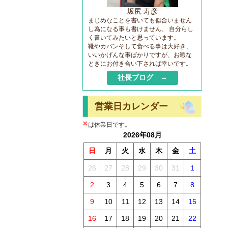
坂尻 寿彦
まじめなことを書いても似合いません
し為になる事も書けません。 自分らし
く書いてみたいと思っています。
靴やカバンそして食べる事は大好き、
いいかげんな事ばかりですが、お暇な
ときにお付き合い下されば幸いです。
社長ブログ →
営業日カレンダー
×
は休業日です。
2026年08月
日
月
火
水
木
金
土
26
27
28
29
30
31
1
2
3
4
5
6
7
8
9
10
11
12
13
14
15
16
17
18
19
20
21
22