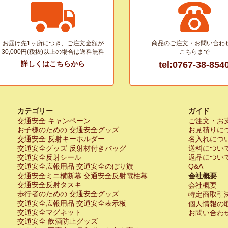
お届け先1ヶ所につき、ご注文金額が
商品のご注文・お問い合わ
30,000円(税抜)以上の場合は送料無料
こちらまで
詳しくはこちらから
tel:0767-38-854
カテゴリー
ガイド
交通安全 キャンペーン
ご注文・お
お子様のための 交通安全グッズ
お見積りに
交通安全 反射キーホルダー
名入れにつ
交通安全グッズ 反射材付きバッグ
送料につい
交通安全反射シール
返品につい
交通安全広報用品 交通安全のぼり旗
Q&A
交通安全ミニ横断幕 交通安全反射電柱幕
会社概要
交通安全反射タスキ
会社概要
歩行者のための 交通安全グッズ
特定商取引
交通安全広報用品 交通安全表示板
個人情報の
交通安全マグネット
お問い合わ
交通安全 飲酒防止グッズ