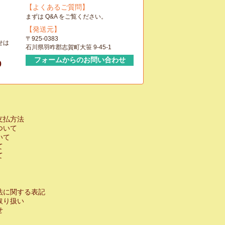
【よくあるご質問】
まずは Q&A をご覧ください。
【発送元】
〒925-0383
せは
石川県羽咋郡志賀町大笹 9-45-1
フォームからのお問い合わせ
0
支払方法
ついて
いて
て
て
法に関する表記
取り扱い
せ