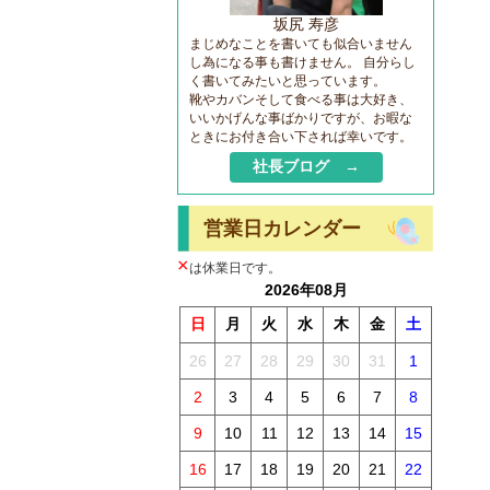
坂尻 寿彦
まじめなことを書いても似合いません
し為になる事も書けません。 自分らし
く書いてみたいと思っています。
靴やカバンそして食べる事は大好き、
いいかげんな事ばかりですが、お暇な
ときにお付き合い下されば幸いです。
社長ブログ →
営業日カレンダー
×
は休業日です。
2026年08月
日
月
火
水
木
金
土
26
27
28
29
30
31
1
2
3
4
5
6
7
8
9
10
11
12
13
14
15
16
17
18
19
20
21
22