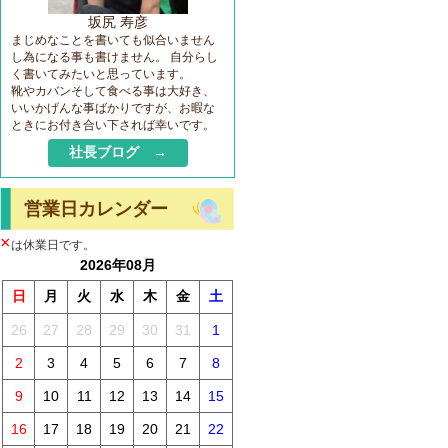
坂尻 寿彦
まじめなことを書いても似合いません
し為になる事も書けません。 自分らし
く書いてみたいと思っています。
靴やカバンそして食べる事は大好き、
いいかげんな事ばかりですが、お暇な
ときにお付き合い下されば幸いです。
社長ブログ →
営業日カレンダー
×
は休業日です。
2026年08月
日
月
火
水
木
金
土
26
27
28
29
30
31
1
2
3
4
5
6
7
8
9
10
11
12
13
14
15
16
17
18
19
20
21
22