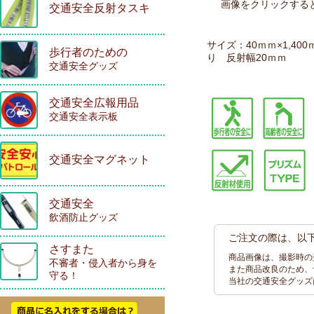
画像をクリックする
交通安全反射タスキ
サイズ：40ｍｍ×1,4
歩行者のための
り 反射幅20ｍｍ
交通安全グッズ
交通安全広報用品
交通安全表示板
交通安全マグネット
交通安全
飲酒防止グッズ
ご注文の際は、以
さすまた
商品画像は、撮影時の
不審者・侵入者から身を
また商品改良のため、
守る！
当社の交通安全グッズ