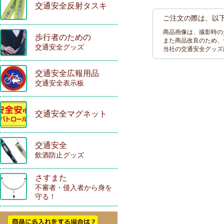
交通安全反射タスキ
ご注文の際は、以
商品画像は、撮影時の
歩行者のための
また商品改良のため、
交通安全グッズ
当社の交通安全グッズ
交通安全広報用品
交通安全表示板
交通安全マグネット
交通安全
飲酒防止グッズ
さすまた
不審者・侵入者から身を
守る！