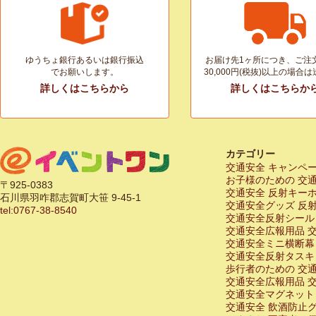
ゆうちょ銀行あるいは銀行振込
お届け先1ヶ所につき、ご注
でお願いします。
30,000円(税抜)以上の場合
詳しくはこちらから
詳しくはこちらか
カテゴリー
交通安全 キャンペ
お子様のための 交
〒925-0383
交通安全 反射キー
石川県羽咋郡志賀町大笹 9-45-1
交通安全グッズ 反
tel:0767-38-8540
交通安全反射シール
交通安全広報用品 
交通安全ミニ横断幕
交通安全反射タスキ
歩行者のための 交
交通安全広報用品 
交通安全マグネット
交通安全 飲酒防止