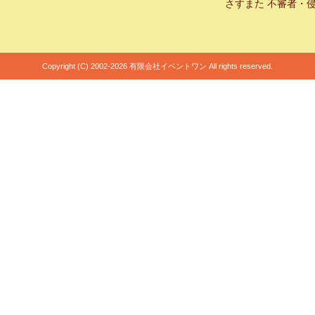
さすまた 不審者・
Copyright (C) 2002-2026 有限会社イベントワン All rights reserved.