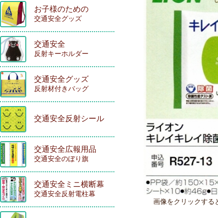
お子様のための
交通安全グッズ
交通安全
反射キーホルダー
交通安全グッズ
反射材付きバッグ
交通安全反射シール
交通安全広報用品
交通安全のぼり旗
交通安全ミニ横断幕
交通安全反射電柱幕
画像をクリックする