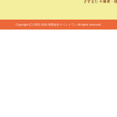
さすまた 不審者・
Copyright (C) 2002-2026 有限会社イベントワン All rights reserved.