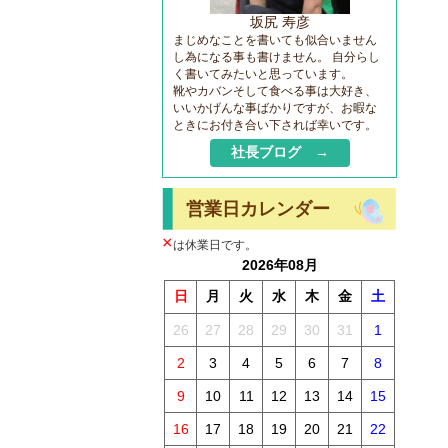
坂尻 寿彦
まじめなことを書いても似合いません
し為になる事も書けません。 自分らし
く書いてみたいと思っています。
靴やカバンそして食べる事は大好き、
いいかげんな事ばかりですが、お暇な
ときにお付き合い下されば幸いです。
社長ブログ →
営業日カレンダー
×
は休業日です。
2026年08月
日
月
火
水
木
金
土
26
27
28
29
30
31
1
2
3
4
5
6
7
8
9
10
11
12
13
14
15
16
17
18
19
20
21
22