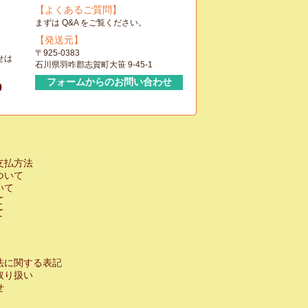
【よくあるご質問】
まずは Q&A をご覧ください。
【発送元】
〒925-0383
せは
石川県羽咋郡志賀町大笹 9-45-1
フォームからのお問い合わせ
0
支払方法
ついて
いて
て
て
法に関する表記
取り扱い
せ