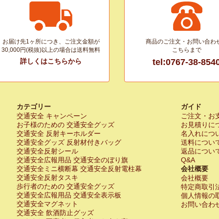
お届け先1ヶ所につき、ご注文金額が
商品のご注文・お問い合わ
30,000円(税抜)以上の場合は送料無料
こちらまで
詳しくはこちらから
tel:0767-38-854
カテゴリー
ガイド
交通安全 キャンペーン
ご注文・お
お子様のための 交通安全グッズ
お見積りに
交通安全 反射キーホルダー
名入れにつ
交通安全グッズ 反射材付きバッグ
送料につい
交通安全反射シール
返品につい
交通安全広報用品 交通安全のぼり旗
Q&A
交通安全ミニ横断幕 交通安全反射電柱幕
会社概要
交通安全反射タスキ
会社概要
歩行者のための 交通安全グッズ
特定商取引
交通安全広報用品 交通安全表示板
個人情報の
交通安全マグネット
お問い合わ
交通安全 飲酒防止グッズ