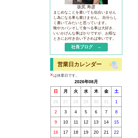
坂尻 寿彦
まじめなことを書いても似合いません
し為になる事も書けません。 自分らし
く書いてみたいと思っています。
靴やカバンそして食べる事は大好き、
いいかげんな事ばかりですが、お暇な
ときにお付き合い下されば幸いです。
社長ブログ →
営業日カレンダー
×
は休業日です。
2026年08月
日
月
火
水
木
金
土
26
27
28
29
30
31
1
2
3
4
5
6
7
8
9
10
11
12
13
14
15
16
17
18
19
20
21
22