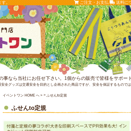
ます。
ご注文・お支払
送料に
の事なら当社にお任せ下さい。1個からの販売で皆様をサポー
通安全グッズは交通安全を目的とし企画された商品ですが、安全を保証するもので
イベントワン HOME へ
ふせんto定規
ふせんto定規