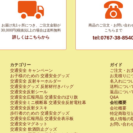
お届け先1ヶ所につき、ご注文金額が
商品のご注文・お問い合わ
30,000円(税抜)以上の場合は送料無料
こちらまで
詳しくはこちらから
tel:0767-38-854
カテゴリー
ガイド
交通安全 キャンペーン
ご注文・お
お子様のための 交通安全グッズ
お見積りに
交通安全 反射キーホルダー
名入れにつ
交通安全グッズ 反射材付きバッグ
送料につい
交通安全反射シール
返品につい
交通安全広報用品 交通安全のぼり旗
Q&A
交通安全ミニ横断幕 交通安全反射電柱幕
会社概要
交通安全反射タスキ
会社概要
歩行者のための 交通安全グッズ
特定商取引
交通安全広報用品 交通安全表示板
個人情報の
交通安全マグネット
お問い合わ
交通安全 飲酒防止グッズ