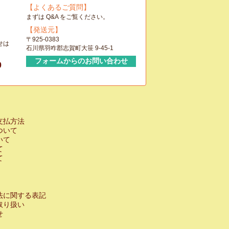
【よくあるご質問】
まずは Q&A をご覧ください。
【発送元】
〒925-0383
せは
石川県羽咋郡志賀町大笹 9-45-1
フォームからのお問い合わせ
0
支払方法
ついて
いて
て
て
法に関する表記
取り扱い
せ