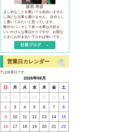
坂尻 寿彦
まじめなことを書いても似合いません
し為になる事も書けません。 自分らし
く書いてみたいと思っています。
靴やカバンそして食べる事は大好き、
いいかげんな事ばかりですが、お暇な
ときにお付き合い下されば幸いです。
社長ブログ →
営業日カレンダー
×
は休業日です。
2026年08月
日
月
火
水
木
金
土
26
27
28
29
30
31
1
2
3
4
5
6
7
8
9
10
11
12
13
14
15
16
17
18
19
20
21
22