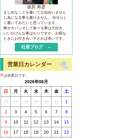
坂尻 寿彦
まじめなことを書いても似合いません
し為になる事も書けません。 自分らし
く書いてみたいと思っています。
靴やカバンそして食べる事は大好き、
いいかげんな事ばかりですが、お暇な
ときにお付き合い下されば幸いです。
社長ブログ →
営業日カレンダー
×
は休業日です。
2026年08月
日
月
火
水
木
金
土
26
27
28
29
30
31
1
2
3
4
5
6
7
8
9
10
11
12
13
14
15
16
17
18
19
20
21
22