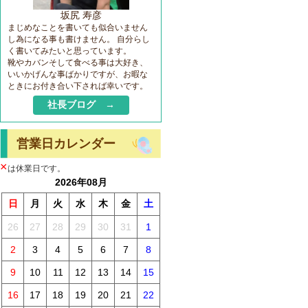
坂尻 寿彦
まじめなことを書いても似合いません
し為になる事も書けません。 自分らし
く書いてみたいと思っています。
靴やカバンそして食べる事は大好き、
いいかげんな事ばかりですが、お暇な
ときにお付き合い下されば幸いです。
社長ブログ →
営業日カレンダー
×
は休業日です。
2026年08月
日
月
火
水
木
金
土
26
27
28
29
30
31
1
2
3
4
5
6
7
8
9
10
11
12
13
14
15
16
17
18
19
20
21
22