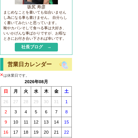
坂尻 寿彦
まじめなことを書いても似合いません
し為になる事も書けません。 自分らし
く書いてみたいと思っています。
靴やカバンそして食べる事は大好き、
いいかげんな事ばかりですが、お暇な
ときにお付き合い下されば幸いです。
社長ブログ →
営業日カレンダー
×
は休業日です。
2026年08月
日
月
火
水
木
金
土
26
27
28
29
30
31
1
2
3
4
5
6
7
8
9
10
11
12
13
14
15
16
17
18
19
20
21
22