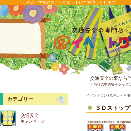
PTA・学校の方々へ小ロットにて対応いたします。
交通安全の事なら
※ 当社の交通安全グッズ
イベントワン HOME へ
交
カテゴリー
３Ｄストップ
交通安全
キャンペーン