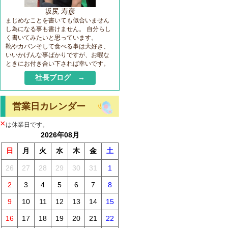
坂尻 寿彦
まじめなことを書いても似合いません
し為になる事も書けません。 自分らし
く書いてみたいと思っています。
靴やカバンそして食べる事は大好き、
いいかげんな事ばかりですが、お暇な
ときにお付き合い下されば幸いです。
社長ブログ →
営業日カレンダー
×
は休業日です。
2026年08月
日
月
火
水
木
金
土
26
27
28
29
30
31
1
2
3
4
5
6
7
8
9
10
11
12
13
14
15
16
17
18
19
20
21
22