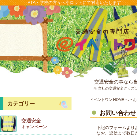
PTA・学校の方々へ小ロットにて対応いたします。
交通安全の事なら
※ 当社の交通安全グッズ
イベントワン HOME へ
お
カテゴリー
お問い合わせ
交通安全
キャンペーン
下記のフォームより
なお、返信まで数日