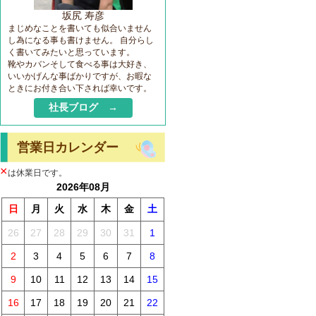
坂尻 寿彦
まじめなことを書いても似合いません
し為になる事も書けません。 自分らし
く書いてみたいと思っています。
靴やカバンそして食べる事は大好き、
いいかげんな事ばかりですが、お暇な
ときにお付き合い下されば幸いです。
社長ブログ →
営業日カレンダー
×
は休業日です。
2026年08月
日
月
火
水
木
金
土
26
27
28
29
30
31
1
2
3
4
5
6
7
8
9
10
11
12
13
14
15
16
17
18
19
20
21
22