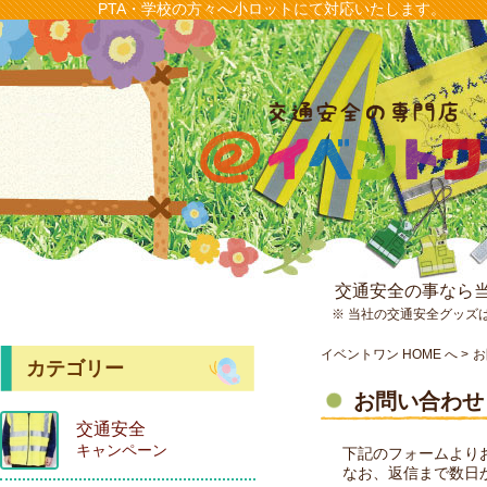
PTA・学校の方々へ小ロットにて対応いたします。
交通安全の事なら
※ 当社の交通安全グッズ
イベントワン HOME へ
お
カテゴリー
お問い合わせ
交通安全
キャンペーン
下記のフォームより
なお、返信まで数日