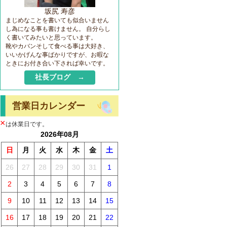
坂尻 寿彦
まじめなことを書いても似合いません
し為になる事も書けません。 自分らし
く書いてみたいと思っています。
靴やカバンそして食べる事は大好き、
いいかげんな事ばかりですが、お暇な
ときにお付き合い下されば幸いです。
社長ブログ →
営業日カレンダー
×
は休業日です。
2026年08月
日
月
火
水
木
金
土
26
27
28
29
30
31
1
2
3
4
5
6
7
8
9
10
11
12
13
14
15
16
17
18
19
20
21
22