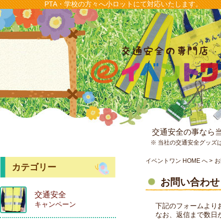
PTA・学校の方々へ小ロットにて対応いたします。
交通安全の事なら
※ 当社の交通安全グッズ
イベントワン HOME へ
お
カテゴリー
お問い合わせ
交通安全
キャンペーン
下記のフォームより
なお、返信まで数日