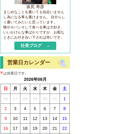
坂尻 寿彦
まじめなことを書いても似合いません
し為になる事も書けません。 自分らし
く書いてみたいと思っています。
靴やカバンそして食べる事は大好き、
いいかげんな事ばかりですが、お暇な
ときにお付き合い下されば幸いです。
社長ブログ →
営業日カレンダー
×
は休業日です。
2026年08月
日
月
火
水
木
金
土
26
27
28
29
30
31
1
2
3
4
5
6
7
8
9
10
11
12
13
14
15
16
17
18
19
20
21
22