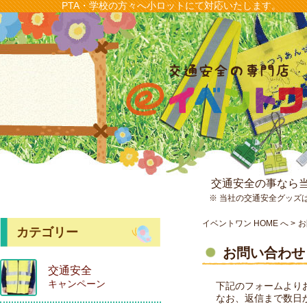
PTA・学校の方々へ小ロットにて対応いたします。
交通安全の事なら
※ 当社の交通安全グッズ
イベントワン HOME へ
お
カテゴリー
お問い合わせ
交通安全
キャンペーン
下記のフォームより
なお、返信まで数日