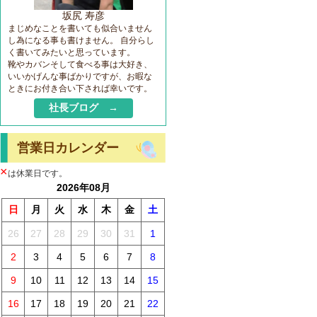
坂尻 寿彦
まじめなことを書いても似合いません
し為になる事も書けません。 自分らし
く書いてみたいと思っています。
靴やカバンそして食べる事は大好き、
いいかげんな事ばかりですが、お暇な
ときにお付き合い下されば幸いです。
社長ブログ →
営業日カレンダー
×
は休業日です。
2026年08月
日
月
火
水
木
金
土
26
27
28
29
30
31
1
2
3
4
5
6
7
8
9
10
11
12
13
14
15
16
17
18
19
20
21
22